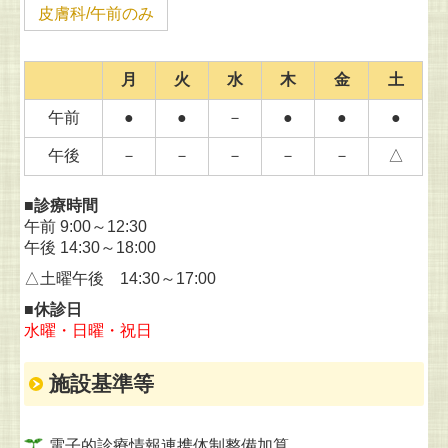
皮膚科/午前のみ
月
火
水
木
金
土
午前
●
●
－
●
●
●
午後
－
－
－
－
－
△
■診療時間
午前 9:00～12:30
午後 14:30～18:00
△土曜午後 14:30～17:00
■休診日
水曜・日曜・祝日
施設基準等
電子的診療情報連携体制整備加算