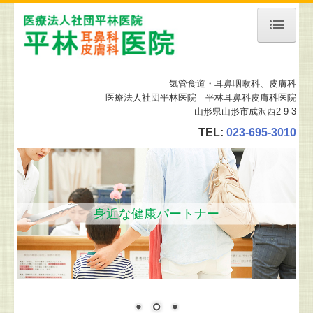
ホーム
気管食道・耳鼻咽喉科
、皮膚科
当院について
医療法人社団平林医院 平林耳鼻科皮膚科医院
山形県山形市成沢西2-9-3
診療案内
TEL:
023-695-3010
予約について
舌下免疫療法
地図、交通案内
身近な健康パートナー
施設、設備など
皮膚科の設備
リンク集