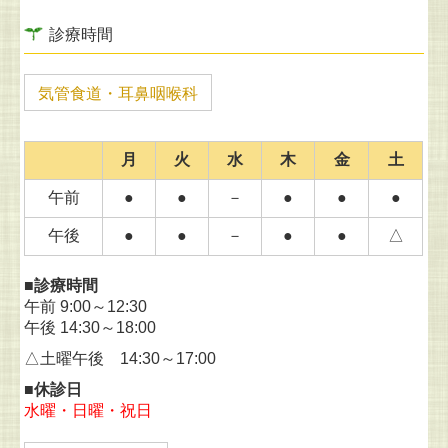
診療時間
気管食道・耳鼻咽喉科
月
火
水
木
金
土
午前
●
●
－
●
●
●
午後
●
●
－
●
●
△
■診療時間
午前 9:00～12:30
午後 14:30～18:00
△土曜午後 14:30～17:00
■休診日
水曜・日曜・祝日