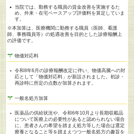
当院では、勤務する職員の賃金改善を実施するた
め、外来・在宅ベースアップ評価料を算定していま
す。
※本加算は、医療機関に勤務する職員（医師、看護
師、事務職員等）の処遇改善を目的とした診療報酬上
の評価です。
物価対応料
令和8年6月の診療報酬改定に伴い、物価高騰への対
応として「物価対応料」が新設されました。初診・
再診時に所定の点数が加算されます。
一般名処方加算
医薬品の供給状況や、令和6年10月より長期収載品
について医療上の必要性があると認められない場合
に、
患者さんの希望を踏まえ処方等した場合は選定
療養となること等を踏まえつつ一般名処方の趣旨を