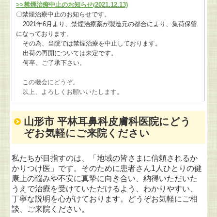
>>
禁煙治療中止のお知らせ(
2021.12.13)
〇禁煙治療中止のお知らせです。
2021
年
6
月より、禁煙治療薬が製造元の都合により、集荷保留
になっております。
その為、当院では禁煙治療を中止しております。
出荷の再開については未定です。
何卒、ご了承下さい。
この機会にどうぞ。
以上、よろしくお願いいたします。
山形市 平林耳鼻科皮膚科医院にどう
ぞお気軽にご来院ください
私たちが目指すのは、「地域の皆さまに信頼されるか
かりつけ医」です。そのために患者さん1人ひとりの健
康上の悩みや不安に真摯に向き合い、納得いただいた
うえで治療を受けていただけるよう、わかりやすい、
丁寧な説明を心がけております。どうぞお気軽にご相
談、
ご来院ください。