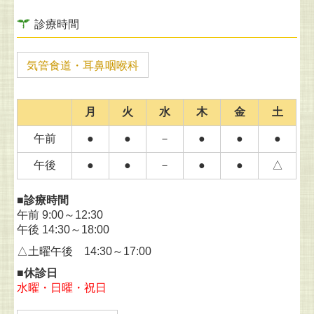
診療時間
気管食道・耳鼻咽喉科
月
火
水
木
金
土
午前
●
●
－
●
●
●
午後
●
●
－
●
●
△
■診療時間
午前 9:00～12:30
午後 14:30～18:00
△土曜午後 14:30～17:00
■休診日
水曜・日曜・祝日