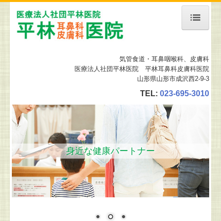
ホーム
気管食道・耳鼻咽喉科
、皮膚科
当院について
医療法人社団平林医院 平林耳鼻科皮膚科医院
山形県山形市成沢西2-9-3
診療案内
TEL:
023-695-3010
予約について
舌下免疫療法
地図、交通案内
身近な健康パートナー
施設、設備など
皮膚科の設備
リンク集