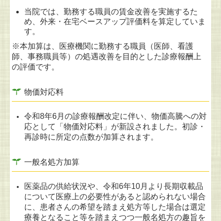
当院では、勤務する職員の賃金改善を実施するた
め、外来・在宅ベースアップ評価料を算定していま
す。
※本加算は、医療機関に勤務する職員（医師、看護
師、事務職員等）の処遇改善を目的とした診療報酬上
の評価です。
物価対応料
令和8年6月の診療報酬改定に伴い、物価高騰への対
応として「物価対応料」が新設されました。初診・
再診時に所定の点数が加算されます。
一般名処方加算
医薬品の供給状況や、令和6年10月より長期収載品
について医療上の必要性があると認められない場合
に、
患者さんの希望を踏まえ処方等した場合は選定
療養となること等を踏まえつつ一般名処方の趣旨を