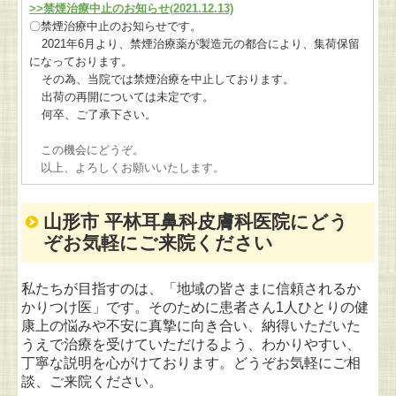
>>
禁煙治療中止のお知らせ(
2021.12.13)
〇禁煙治療中止のお知らせです。
2021
年
6
月より、禁煙治療薬が製造元の都合により、集荷保留
になっております。
その為、当院では禁煙治療を中止しております。
出荷の再開については未定です。
何卒、ご了承下さい。
この機会にどうぞ。
以上、よろしくお願いいたします。
山形市 平林耳鼻科皮膚科医院にどう
ぞお気軽にご来院ください
私たちが目指すのは、「地域の皆さまに信頼されるか
かりつけ医」です。そのために患者さん1人ひとりの健
康上の悩みや不安に真摯に向き合い、納得いただいた
うえで治療を受けていただけるよう、わかりやすい、
丁寧な説明を心がけております。どうぞお気軽にご相
談、
ご来院ください。