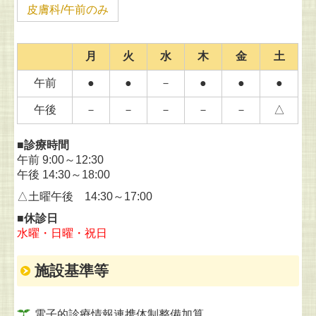
皮膚科/午前のみ
月
火
水
木
金
土
午前
●
●
－
●
●
●
午後
－
－
－
－
－
△
■診療時間
午前 9:00～12:30
午後 14:30～18:00
△土曜午後 14:30～17:00
■休診日
水曜・日曜・祝日
施設基準等
電子的診療情報連携体制整備加算