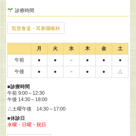
診療時間
気管食道・耳鼻咽喉科
月
火
水
木
金
土
午前
●
●
－
●
●
●
午後
●
●
－
●
●
△
■診療時間
午前 9:00～12:30
午後 14:30～18:00
△土曜午後 14:30～17:00
■休診日
水曜・日曜・祝日