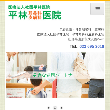
ホーム
気管食道・耳鼻咽喉科
、皮膚科
当院について
医療法人社団平林医院 平林耳鼻科皮膚科医院
山形県山形市成沢西2-9-3
診療案内
TEL:
023-695-3010
予約について
舌下免疫療法
地図、交通案内
身近な健康パートナー
施設、設備など
皮膚科の設備
リンク集