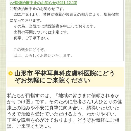
>>
禁煙治療中止のお知らせ(
2021.12.13)
〇禁煙治療中止のお知らせです。
2021
年
6
月より、禁煙治療薬が製造元の都合により、集荷保留
になっております。
その為、当院では禁煙治療を中止しております。
出荷の再開については未定です。
何卒、ご了承下さい。
この機会にどうぞ。
以上、よろしくお願いいたします。
山形市 平林耳鼻科皮膚科医院にどう
ぞお気軽にご来院ください
私たちが目指すのは、「地域の皆さまに信頼されるか
かりつけ医」です。そのために患者さん1人ひとりの健
康上の悩みや不安に真摯に向き合い、納得いただいた
うえで治療を受けていただけるよう、わかりやすい、
丁寧な説明を心がけております。どうぞお気軽にご相
談、
ご来院ください。