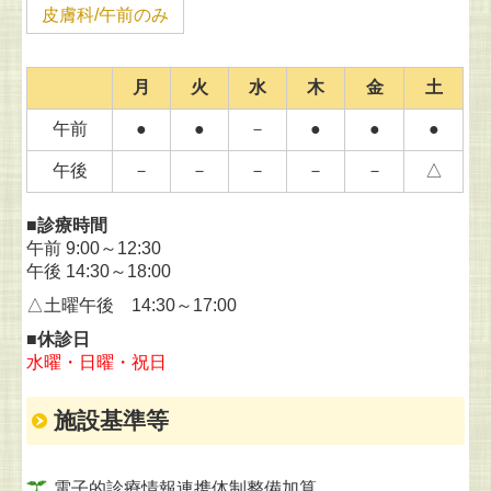
皮膚科/午前のみ
月
火
水
木
金
土
午前
●
●
－
●
●
●
午後
－
－
－
－
－
△
■診療時間
午前 9:00～12:30
午後 14:30～18:00
△土曜午後 14:30～17:00
■休診日
水曜・日曜・祝日
施設基準等
電子的診療情報連携体制整備加算