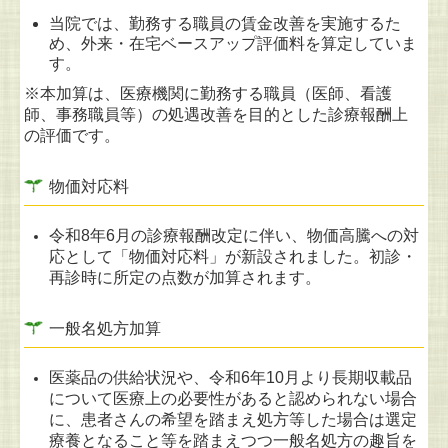
当院では、勤務する職員の賃金改善を実施するた
め、外来・在宅ベースアップ評価料を算定していま
す。
※本加算は、医療機関に勤務する職員（医師、看護
師、事務職員等）の処遇改善を目的とした診療報酬上
の評価です。
物価対応料
令和8年6月の診療報酬改定に伴い、物価高騰への対
応として「物価対応料」が新設されました。初診・
再診時に所定の点数が加算されます。
一般名処方加算
医薬品の供給状況や、令和6年10月より長期収載品
について医療上の必要性があると認められない場合
に、
患者さんの希望を踏まえ処方等した場合は選定
療養となること等を踏まえつつ一般名処方の趣旨を