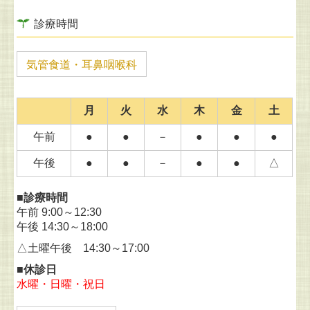
診療時間
気管食道・耳鼻咽喉科
月
火
水
木
金
土
午前
●
●
－
●
●
●
午後
●
●
－
●
●
△
■診療時間
午前 9:00～12:30
午後 14:30～18:00
△土曜午後 14:30～17:00
■休診日
水曜・日曜・祝日