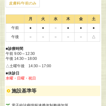
皮膚科/午前のみ
月
火
水
木
金
土
午前
●
●
－
●
●
●
午後
－
－
－
－
－
△
■診療時間
午前 9:00～12:30
午後 14:30～18:00
△土曜午後 14:30～17:00
■休診日
水曜・日曜・祝日
施設基準等
電子的診療情報連携体制整備加算