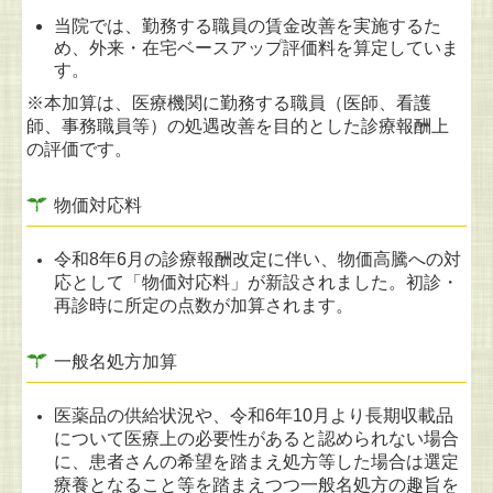
当院では、勤務する職員の賃金改善を実施するた
め、外来・在宅ベースアップ評価料を算定していま
す。
※本加算は、医療機関に勤務する職員（医師、看護
師、事務職員等）の処遇改善を目的とした診療報酬上
の評価です。
物価対応料
令和8年6月の診療報酬改定に伴い、物価高騰への対
応として「物価対応料」が新設されました。初診・
再診時に所定の点数が加算されます。
一般名処方加算
医薬品の供給状況や、令和6年10月より長期収載品
について医療上の必要性があると認められない場合
に、
患者さんの希望を踏まえ処方等した場合は選定
療養となること等を踏まえつつ一般名処方の趣旨を