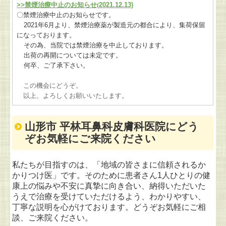
>>
禁煙治療中止のお知らせ(
2021.12.13)
〇禁煙治療中止のお知らせです。
2021
年
6
月より、禁煙治療薬が製造元の都合により、集荷保留
になっております。
その為、当院では禁煙治療を中止しております。
出荷の再開については未定です。
何卒、ご了承下さい。
この機会にどうぞ。
以上、よろしくお願いいたします。
山形市 平林耳鼻科皮膚科医院にどう
ぞお気軽にご来院ください
私たちが目指すのは、「地域の皆さまに信頼されるか
かりつけ医」です。そのために患者さん1人ひとりの健
康上の悩みや不安に真摯に向き合い、納得いただいた
うえで治療を受けていただけるよう、わかりやすい、
丁寧な説明を心がけております。どうぞお気軽にご相
談、
ご来院ください。