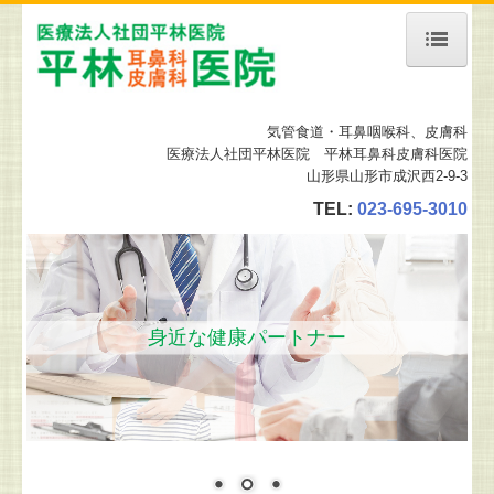
ホーム
気管食道・耳鼻咽喉科
、皮膚科
当院について
医療法人社団平林医院 平林耳鼻科皮膚科医院
山形県山形市成沢西2-9-3
診療案内
TEL:
023-695-3010
予約について
舌下免疫療法
地図、交通案内
身近な健康パートナー
施設、設備など
皮膚科の設備
リンク集